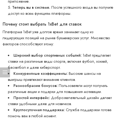
приложение.
Теперь вы в системе.
После успешного входа вы получите
доступ ко всем функциям платформы.
Почему стоит выбрать 1xBet для ставок
Платформа 1xBet уже долгое время занимает одну из
лидирующих позиций на рынке букмекерских услуг. Множество
факторов способствуют этому:
Широкий выбор спортивных событий:
1xBet предлагает
ставки на различные виды спорта, включая футбол, хоккей,
баскетбол и даже киберспорт.
Конкурентные коэффициенты:
Высокие шансы на
выигрыш привлекают внимание клиентов.
Разнообразие бонусов:
Пользователи могут получать
различные акции и подарки для повышения мотивации.
Простой интерфейс:
Доброжелательный дизайн делает
ставки удобными даже для новичков.
Круглосуточная поддержка:
Служба поддержки готова
помочь вам в любой момент.