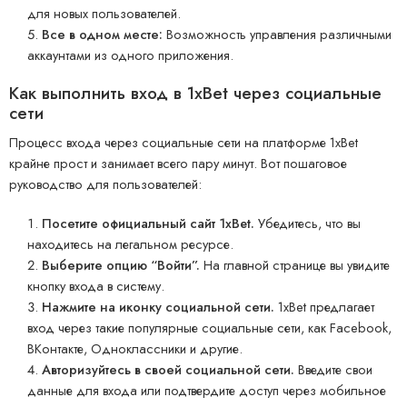
для новых пользователей.
Все в одном месте:
Возможность управления различными
аккаунтами из одного приложения.
Как выполнить вход в 1xBet через социальные
сети
Процесс входа через социальные сети на платформе 1xBet
крайне прост и занимает всего пару минут. Вот пошаговое
руководство для пользователей:
Посетите официальный сайт 1xBet.
Убедитесь, что вы
находитесь на легальном ресурсе.
Выберите опцию “Войти”.
На главной странице вы увидите
кнопку входа в систему.
Нажмите на иконку социальной сети.
1xBet предлагает
вход через такие популярные социальные сети, как Facebook,
ВКонтакте, Одноклассники и другие.
Авторизуйтесь в своей социальной сети.
Введите свои
данные для входа или подтвердите доступ через мобильное