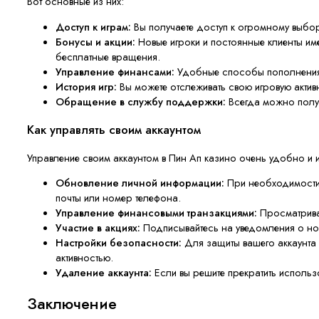
Вот основные из них:
Доступ к играм:
Вы получаете доступ к огромному выбору
Бонусы и акции:
Новые игроки и постоянные клиенты им
бесплатные вращения.
Управление финансами:
Удобные способы пополнения 
История игр:
Вы можете отслеживать свою игровую актив
Обращение в службу поддержки:
Всегда можно получ
Как управлять своим аккаунтом
Управление своим аккаунтом в Пин Ап казино очень удобно и и
Обновление личной информации:
При необходимости 
почты или номер телефона.
Управление финансовыми транзакциями:
Просматривай
Участие в акциях:
Подписывайтесь на уведомления о новы
Настройки безопасности:
Для защиты вашего аккаунта 
активностью.
Удаление аккаунта:
Если вы решите прекратить использо
Заключение