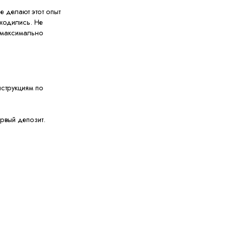
е делают этот опыт
аходились. Не
ы максимально
нструкциям по
рвый депозит.