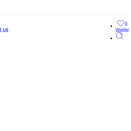
0
Wishlist
T US