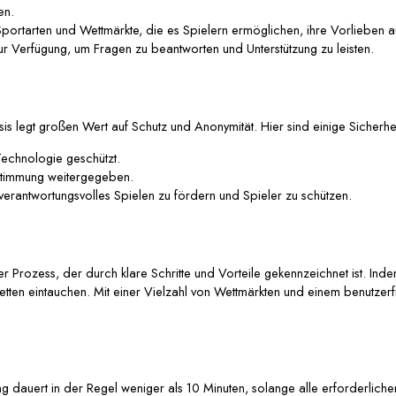
en.
rtarten und Wettmärkte, die es Spielern ermöglichen, ihre Vorlieben a
ur Verfügung, um Fragen zu beantworten und Unterstützung zu leisten.
asis legt großen Wert auf Schutz und Anonymität. Hier sind einige Sicherh
echnologie geschützt.
stimmung weitergegeben.
verantwortungsvolles Spielen zu fördern und Spieler zu schützen.
ller Prozess, der durch klare Schritte und Vorteile gekennzeichnet ist. I
tten eintauchen. Mit einer Vielzahl von Wettmärkten und einem benutzerf
ng dauert in der Regel weniger als 10 Minuten, solange alle erforderlic