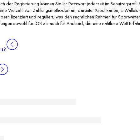
ch der Registrierung können Sie Ihr Passwort jederzeit im Benutzerprofil
eine Vielzahl von Zahlungsmethoden an, darunter Kreditkarten, E-Wallet
ndern lizenziert und reguliert, was den rechtlichen Rahmen für Sportwetten 
ungen sowohl für iOS als auch für Android, die eine nahtlose Wett Erfa
sis?
но Revealed By An Old Pro
Snel uitbetaald casino promo codes
26