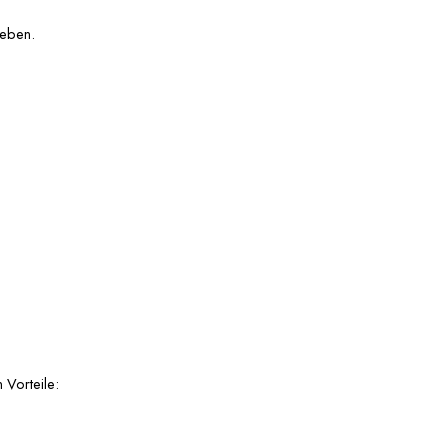
geben.
 Vorteile: