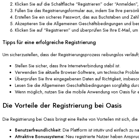
Klicken Sie auf die Schaltfläche “Registrieren” oder “Anmelden”, 
Füllen Sie das Registrierungsformular aus, indem Sie Ihre pers
Erstellen Sie ein sicheres Passwort, das aus Buchstaben und Zahl
Akzeptieren Sie die Allgemeinen Geschäftsbedingungen und bestät
Klicken Sie auf “Registrieren” und überprüfen Sie Ihre E-Mail, um
Tipps für eine erfolgreiche Registrierung
Um sicherzustellen, dass der Registrierungsprozess reibungslos verläuf
Stellen Sie sicher, dass Ihre Internetverbindung stabil ist.
Verwenden Sie aktuelle Browser-Software, um technische Probl
Überprüfen Sie Ihre eingegebenen Daten auf Richtigkeit, insbe
Lesen Sie die Allgemeinen Geschäftsbedingungen sorgfältig durc
Wenn möglich, nutzen Sie die mobile Anwendung von Oasis für e
Die Vorteile der Registrierung bei Oasis
Die Registrierung bei Oasis bringt eine Reihe von Vorteilen mit sich, di
Benutzerfreundlichkeit:
Die Plattform ist intuitiv und einfach zu n
Attraktive Bonussysteme:
Neu registrierte Nutzer haben Anspru