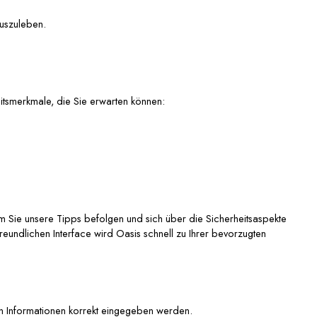
uszuleben.
eitsmerkmale, die Sie erwarten können:
ndem Sie unsere Tipps befolgen und sich über die Sicherheitsaspekte
reundlichen Interface wird Oasis schnell zu Ihrer bevorzugten
hen Informationen korrekt eingegeben werden.