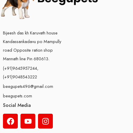
Bijeesh das kh Karuvath house
Kandassankadavu po Mampully
road Opposite ration shop
Mannath line Pin 680613.
(+91)9645957244,
(+91)9048543222
beegupets496@gmail.com
beegupets.com
Social Media