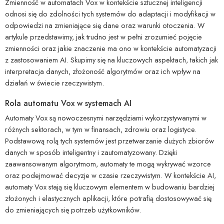
Zmienność w automatach Vox w kontekście sztucznej inteligencji
odnosi się do zdolności tych systemów do adaptacji i modyfikacji w
odpowiedzi na zmieniające się dane oraz warunki otoczenia. W
artykule przedstawimy, jak trudno jest w pełni zrozumieć pojęcie
zmienności oraz jakie znaczenie ma ono w kontekście automatyzacji
z zastosowaniem AI. Skupimy się na kluczowych aspektach, takich jak
interpretacja danych, złożoność algorytmów oraz ich wpływ na
działań w świecie rzeczywistym.
Rola automatu Vox w systemach AI
Automaty Vox są nowoczesnymi narzędziami wykorzystywanymi w
różnych sektorach, w tym w finansach, zdrowiu oraz logistyce.
Podstawową rolą tych systemów jest przetwarzanie dużych zbiorów
danych w sposób inteligentny i zautomatyzowany. Dzięki
zaawansowanym algorytmom, automaty te mogą wykrywać wzorce
oraz podejmować decyzje w czasie rzeczywistym. W kontekście AI,
automaty Vox stają się kluczowym elementem w budowaniu bardziej
złożonych i elastycznych aplikacji, które potrafią dostosowywać się
do zmieniających się potrzeb użytkowników.