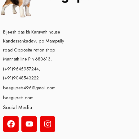
Bijeesh das kh Karuvath house
Kandassankadavu po Mampully
road Opposite ration shop
Mannath line Pin 680613.
(+91)9645957244,
(+91)9048543222
beegupets496@gmail.com
beegupets.com
Social Media