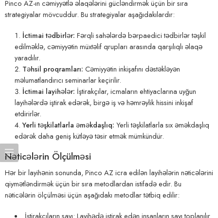
Pinco AZ-ın cəmiyyətlə əlaqələrini gücləndirmək üçün bir sıra
strategiyalar mövcuddur. Bu strategiyalar aşağıdakılardır:
İctimai tədbirlər:
Fərqli sahələrdə bərpaedici tədbirlər təşkil
edilməklə, cəmiyyətin müxtəlif qrupları arasında qarşılıqlı əlaqə
yaradılır.
Təhsil proqramları:
Cəmiyyətin inkişafını dəstəkləyən
məlumatlandırıcı seminarlar keçirilir.
İctimai layihələr:
İştirakçılar, icmaların ehtiyaclarına uyğun
layihələrdə iştirak edərək, birgə iş və həmrəylik hissini inkişaf
etdirirlər.
Yerli təşkilatlarla əməkdaşlıq:
Yerli təşkilatlarla sıx əməkdaşlıq
edərək daha geniş kütləyə təsir etmək mümkündür.
Nəticələrin Ölçülməsi
Hər bir layihənin sonunda, Pinco AZ icra edilən layihələrin nəticələrini
qiymətləndirmək üçün bir sıra metodlardan istifadə edir. Bu
nəticələrin ölçülməsi üçün aşağıdakı metodlar tətbiq edilir:
İştirakçıların sayı: Layihədə iştirak edən insanların sayı toplanılır.