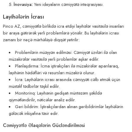
İnovasiya:
Yeni ideyaların cəmiyyətə inteqrasiyası.
Layihələrin İcrası
Pinco AZ, cəmiyyətlə birlikdə icra etdiyi layihələr vasitəsilə insanları
bir araya gətirərək yerli problemlərə yönəlir. Bu layihələrin icrası
zamanı bir neçə mərhələyə diqqət yetirilir:
Problemlərin müəyyən edilməsi: Cəmiyyət üzvləri ilə olan
müzakirələr vasitəsilə yerli problemlər aşkar edilir.
Planlaşdırma: İcma iştirakçıları ilə müzakirələr aparılaraq,
layihənin hədəfləri və resursları müzakirə olunur.
İcra: Layihələrin icrası arasında cəmiyyəti cəlb etmək üçün
müxtəlif tədbirlər təşkil edilir.
Monitorinq: Layihənin gedişatı müntəzəm şəkildə
qiymətləndirilir, nəticələr analiz edilir.
Geri bildirim: İştirakçılardan alınan geribildirimlər layihələrin
gələcək inkişafına təsir edir.
Cəmiyyətlə Əlaqələrin Gücləndirilməsi