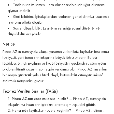
Tədbirlərin izlənməsi: İcra olunan tədbirlərin uğur dərəcəsi
qiymətləndirilir.
Geri bildirim: İştirakçılardan toplanan geribildirimlər əsasında
layihənin effekti ölçülür.
Sosial dəyişikliklər: Layihənin yaradığı sosial dəyərlər və
dəyişikliklər araşdırılır.
Nəticə
Pinco AZ-ın cəmiyyətlə əlaqə yaratma və birlikdə layihələr icra etmə
fəaliyyəti, yerli icmaların inkişafına böyük töhfələr verir. Bu cür
təşəbbüslər, iştirakçıların birlikdə fəaliyyətini gücləndirir, cəmiyyətin
problemlərinə çözüm tapmaqda yardımçı olur. Pinco AZ, insanları
bir araya gətirərək yalnız fərdi deyil, bütövlükdə cəmiyyəti inkişaf
etdirmək məqsədini güdür.
Tez-tez Verilən Suallar (FAQs)
Pinco AZ-nın əsas məqsədi nədir?
– Pinco AZ, cəmiyyətin
inkişafını və insanların iştirakını artırmaq məqsədini güdür.
Hansı növ layihələr həyata keçirilir?
– Pinco AZ, ictimai,