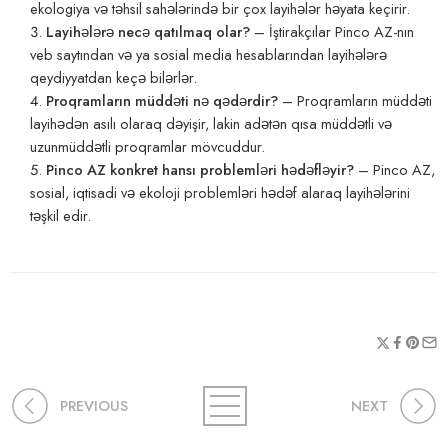
ekologiya və təhsil sahələrində bir çox layihələr həyata keçirir.
Layihələrə necə qatılmaq olar?
– İştirakçılar Pinco AZ-nın
veb saytından və ya sosial media hesablarından layihələrə
qeydiyyatdan keçə bilərlər.
Proqramların müddəti nə qədərdir?
– Proqramların müddəti
layihədən asılı olaraq dəyişir, lakin adətən qısa müddətli və
uzunmüddətli proqramlar mövcuddur.
Pinco AZ konkret hansı problemləri hədəfləyir?
– Pinco AZ,
sosial, iqtisadi və ekoloji problemləri hədəf alaraq layihələrini
təşkil edir.
PREVIOUS
NEXT