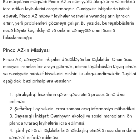
Bu məqalənin məqsədi Pinco AZ-ın cəmiyyətlə əlaqələrini və birlikdə
icra edilən layihələrini araşdırmaqdır. Cəmiyyətin inkişafında iştirak
edərək, Pinco AZ müxtəlif layihələr vasitəsilə vətəndaşların iştirakını
artırır, yerli problemləri çözməyə çalışır. Bu yazıda, bu təşəbbüslərin
necə həyata keçirildiyinə və onların cəmiyyətə olan təsirinə
fokuslanacağıq.
Pinco AZ-ın Missiyası
Pinco AZ, cəmiyyətin inkişafını dəstəkləyən bir təşkilatdır. Onun əsas
missiyası insanları bir araya gətirmək, ictimai təşəbbüsləri təşviq etmək
və cəmiyyətin müxtəlif hissələrini bir-biri ilə əlaqələndirməkdir. Təşkilat
aşağıdakı bəzi prinsiplərə əsaslanır:
İştirakçılıq:
İnsanların qərar qəbuletmə proseslərinə daxil
edilməsi.
Şəffaflıq:
Layihələrin icrası zamanı açıq informasiya mübadiləsi.
Dayanıqlı İnkişaf:
Cəmiyyətin ekoloji və sosial maraqlarını ön
planda tutaraq layihələrin icra edilməsi.
İşbirliyi:
Fərqli təşkilatlarla əməkdaşlıq etməklə resursların daha
səmərəli istifadə edilməsi.