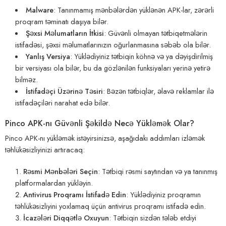
Malware
: Tanınmamış mənbələrdən yüklənən APK-lar, zərərli
proqram təminatı daşıya bilər.
Şəxsi Məlumatların İtkisi
: Güvənli olmayan tətbiqetmələrin
istifadəsi, şəxsi məlumatlarınızın oğurlanmasına səbəb ola bilər.
Yanlış Versiya
: Yüklədiyiniz tətbiqin köhnə və ya dəyişdirilmiş
bir versiyası ola bilər, bu da gözlənilən funksiyaları yerinə yetirə
bilməz.
İstifadəçi Üzərinə Təsiri
: Bəzən tətbiqlər, əlavə reklamlar ilə
istifadəçiləri narahat edə bilər.
Pinco APK-nı Güvənli Şəkildə Necə Yükləmək Olar?
Pinco APK-nı yükləmək istəyirsinizsə, aşağıdakı addımları izləmək
təhlükəsizliyinizi artıracaq:
Rəsmi Mənbələri Seçin
: Tətbiqi rəsmi saytından və ya tanınmış
platformalardan yükləyin.
Antivirus Proqramı İstifadə Edin
: Yüklədiyiniz proqramın
təhlükəsizliyini yoxlamaq üçün antivirus proqramı istifadə edin.
İcazələri Diqqətlə Oxuyun
: Tətbiqin sizdən tələb etdiyi