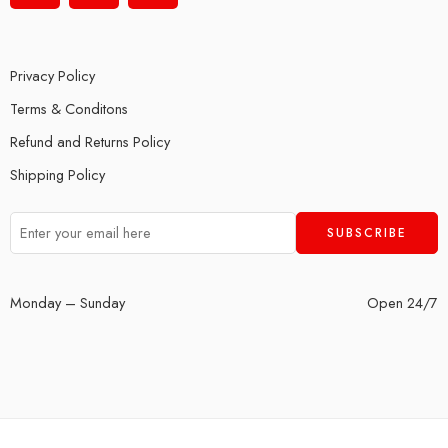
Privacy Policy
Terms & Conditons
Refund and Returns Policy
Shipping Policy
Monday – Sunday
Open 24/7