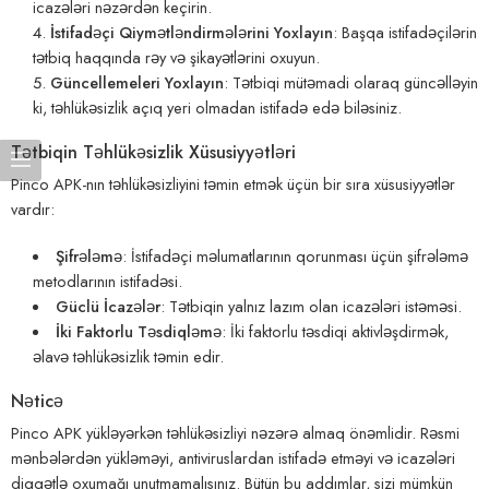
icazələri nəzərdən keçirin.
İstifadəçi Qiymətləndirmələrini Yoxlayın
: Başqa istifadəçilərin
tətbiq haqqında rəy və şikayətlərini oxuyun.
Güncellemeleri Yoxlayın
: Tətbiqi mütəmadi olaraq güncəlləyin
ki, təhlükəsizlik açıq yeri olmadan istifadə edə biləsiniz.
Tətbiqin Təhlükəsizlik Xüsusiyyətləri
Pinco APK-nın təhlükəsizliyini təmin etmək üçün bir sıra xüsusiyyətlər
vardır:
Şifrələmə
: İstifadəçi məlumatlarının qorunması üçün şifrələmə
metodlarının istifadəsi.
Güclü İcazələr
: Tətbiqin yalnız lazım olan icazələri istəməsi.
İki Faktorlu Təsdiqləmə
: İki faktorlu təsdiqi aktivləşdirmək,
əlavə təhlükəsizlik təmin edir.
Nəticə
Pinco APK yükləyərkən təhlükəsizliyi nəzərə almaq önəmlidir. Rəsmi
mənbələrdən yükləməyi, antiviruslardan istifadə etməyi və icazələri
diqqətlə oxumağı unutmamalısınız. Bütün bu addımlar, sizi mümkün