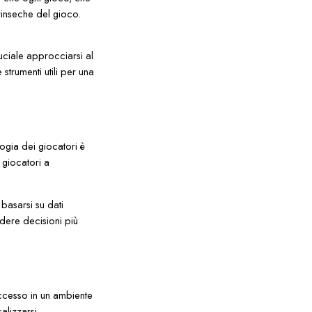
trinseche del gioco.
uciale approcciarsi al
strumenti utili per una
ogia dei giocatori è
 giocatori a
basarsi su dati
ndere decisioni più
uccesso in un ambiente
alizzarsi