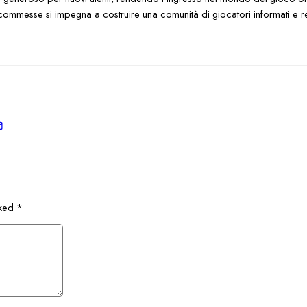
commesse si impegna a costruire una comunità di giocatori informati e re
rked
*