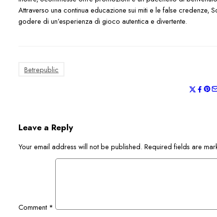
Attraverso una continua educazione sui miti e le false credenze, S
godere di un’esperienza di gioco autentica e divertente.
Betrepublic
Leave a Reply
Your email address will not be published.
Required fields are ma
Comment
*