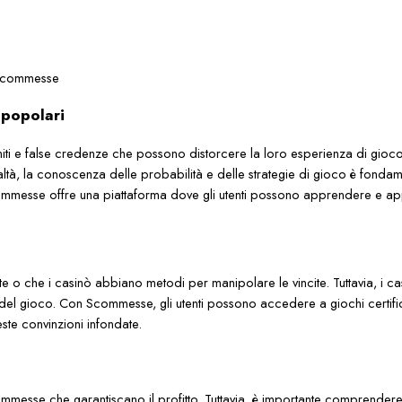
c Scommesse
 popolari
iti e false credenze che possono distorcere la loro esperienza di gioc
realtà, la conoscenza delle probabilità e delle strategie di gioco è fonda
ommesse offre una piattaforma dove gli utenti possono apprendere e ap
 o che i casinò abbiano metodi per manipolare le vincite. Tuttavia, i c
à del gioco. Con Scommesse, gli utenti possono accedere a giochi certific
este convinzioni infondate.
 scommesse che garantiscano il profitto. Tuttavia, è importante comprende