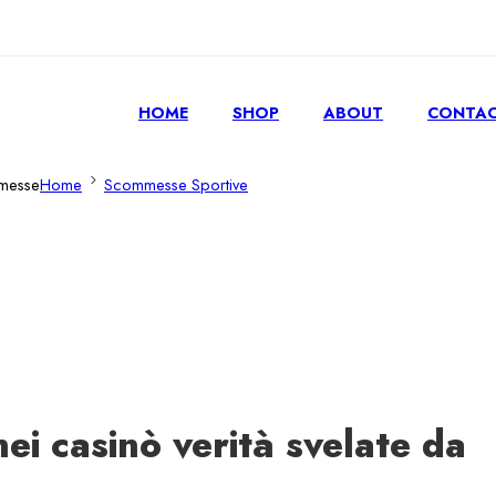
HOME
SHOP
ABOUT
CONTAC
mmesse
Home
Scommesse Sportive
nei casinò verità svelate da