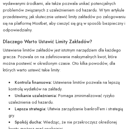
wydawanymi środkami, ale także pozwala unikać potencjalnych
problemów związanych z uzależnieniem od hazardu. W tym artykule
przedstawimy, jak skutecznie ustawić limity zakładów po zalogowaniu
się na platformę Mostbet, aby cieszyć się grą w sposób bezpieczny i
odpowiedzialny.
Dlaczego Warto Ustawić Limity Zakładów?
Ustawienie limitów zakładów jest istotnym narzędziem dla każdego
gracza. Pozwala on na zdefiniowanie maksymalnych kwot, które
można postawić w określonym czasie. Oto kilka powodów, dla
których warto ustawić takie limity:
Kontrola finansowa:
Ustawienie limitów pozwala na lepszą
kontrolę wydatków na zakłady.
Unikanie uzależnienia:
Pomaga zminimalizować ryzyko
uzależnienia od hazardu.
Lepsza strategia:
Ułatwia zarządzanie bankroll’em i strategią
gry.
Spokój ducha:
Wiedząc, że nie przekroczysz określonej
kwoty, możesz grać spokojniej.