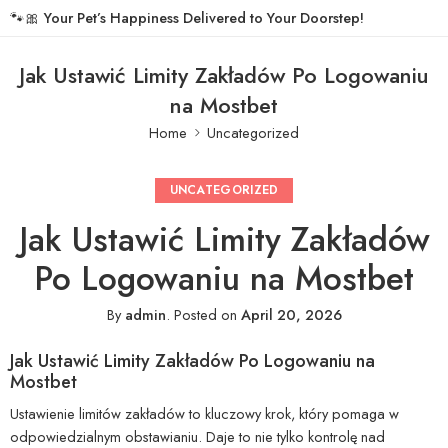
🐾🎀
Your Pet’s Happiness Delivered to Your Doorstep!
Jak Ustawić Limity Zakładów Po Logowaniu
na Mostbet
Home
Uncategorized
UNCATEGORIZED
Jak Ustawić Limity Zakładów
Po Logowaniu na Mostbet
By
admin
.
Posted on
April 20, 2026
Jak Ustawić Limity Zakładów Po Logowaniu na
Mostbet
Ustawienie limitów zakładów to kluczowy krok, który pomaga w
odpowiedzialnym obstawianiu. Daje to nie tylko kontrolę nad