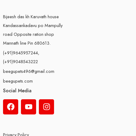
Bijeesh das kh Karuvath house
Kandassankadavu po Mampully
road Opposite ration shop
Mannath line Pin 680613.
(+91)9645957244,
(+91)9048543222
beegupets496@gmail.com
beegupets.com
Social Media
Privacy Policy