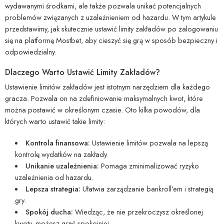
wydawanymi środkami, ale także pozwala unikać potencjalnych
problemów związanych z uzależnieniem od hazardu. W tym artykule
przedstawimy, jak skutecznie ustawić limity zakładów po zalogowaniu
się na platformę Mostbet, aby cieszyć się grą w sposób bezpieczny i
odpowiedzialny.
Dlaczego Warto Ustawić Limity Zakładów?
Ustawienie limitów zakładów jest istotnym narzędziem dla każdego
gracza. Pozwala on na zdefiniowanie maksymalnych kwot, które
można postawić w określonym czasie. Oto kilka powodów, dla
których warto ustawić takie limity:
Kontrola finansowa:
Ustawienie limitów pozwala na lepszą
kontrolę wydatków na zakłady.
Unikanie uzależnienia:
Pomaga zminimalizować ryzyko
uzależnienia od hazardu.
Lepsza strategia:
Ułatwia zarządzanie bankroll’em i strategią
gry.
Spokój ducha:
Wiedząc, że nie przekroczysz określonej
kwoty, możesz grać spokojniej.