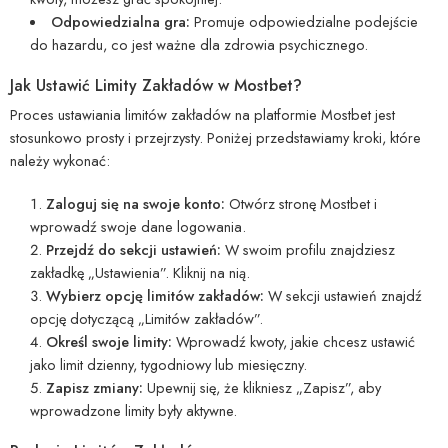
Odpowiedzialna gra:
Promuje odpowiedzialne podejście
do hazardu, co jest ważne dla zdrowia psychicznego.
Jak Ustawić Limity Zakładów w Mostbet?
Proces ustawiania limitów zakładów na platformie Mostbet jest
stosunkowo prosty i przejrzysty. Poniżej przedstawiamy kroki, które
należy wykonać:
Zaloguj się na swoje konto:
Otwórz stronę Mostbet i
wprowadź swoje dane logowania.
Przejdź do sekcji ustawień:
W swoim profilu znajdziesz
zakładkę „Ustawienia”. Kliknij na nią.
Wybierz opcję limitów zakładów:
W sekcji ustawień znajdź
opcję dotyczącą „Limitów zakładów”.
Określ swoje limity:
Wprowadź kwoty, jakie chcesz ustawić
jako limit dzienny, tygodniowy lub miesięczny.
Zapisz zmiany:
Upewnij się, że klikniesz „Zapisz”, aby
wprowadzone limity były aktywne.