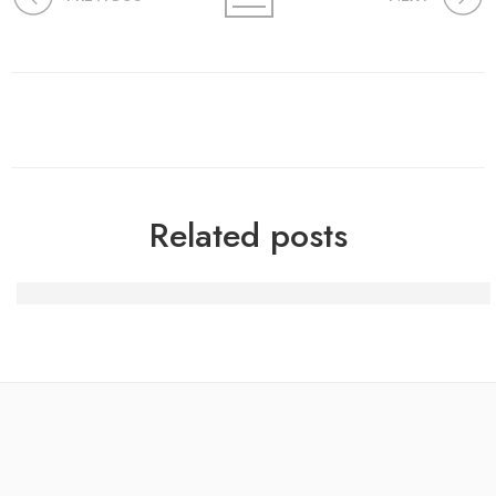
Related posts
Deposit £ten Rating 200 Free Revolves Also offers Activ