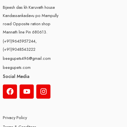
Bijeesh das kh Karuvath house
Kandassankadavu po Mampully
road Opposite ration shop
Mannath line Pin 680613.
(+91)9645957244,
(+91)9048543222
beegupets496@gmail.com
beegupets.com
Social Media
Privacy Policy
Terms & Conditons