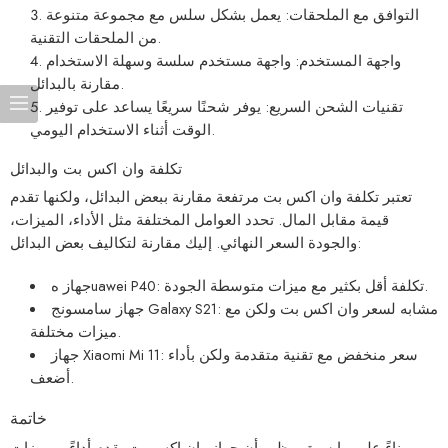
التوافق مع الملحقات: يعمل بشكل سلس مع مجموعة متنوعة
من الملحقات التقنية.
واجهة المستخدم: واجهة مستخدم سلسة وسهلة الاستخدام
مقارنة بالبدائل.
تقنيات الشحن السريع: يوفر شحنًا سريعًا يساعد على توفير
الوقت أثناء الاستخدام اليومي.
تكلفة وان اكس بت والبدائل
تعتبر تكلفة وان اكس بت مرتفعة مقارنة ببعض البدائل، ولكنها تقدم
قيمة مقابل المال. تحدد العوامل المختلفة مثل الأداء، الميزات،
والجودة السعر النهائي. إليك مقارنة لتكاليف بعض البدائل:
جهاز هuawei P40: تكلفة أقل بكثير مع ميزات متوسطة الجودة.
جهاز سامسونج Galaxy S21: مشابه لسعر وان اكس بت ولكن مع
ميزات مختلفة.
جهاز Xiaomi Mi 11: سعر منخفض مع تقنية متقدمة ولكن بأداء
أضعف.
خاتمة
بناءً على ما سبق، يظهر أن جهاز وان اكس بت يقدم أداءً ومميزات