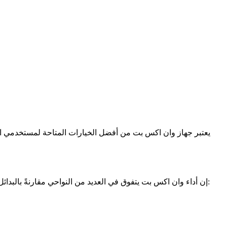
يعتبر جهاز وان اكس بت من أفضل الخيارات المتاحة لمستخدمي الآيف،
إن أداء وان اكس بت يتفوق في العديد من النواحي مقارنةً بالبدائل. يتميز بمعالجة سريعة وذاكرة كبيرة، مما يجعله مناسبًا للمهام المتعددة والتطبيقات الثقيلة. إليك بعض النقاط المهمة حول أداء وان اكس بت: