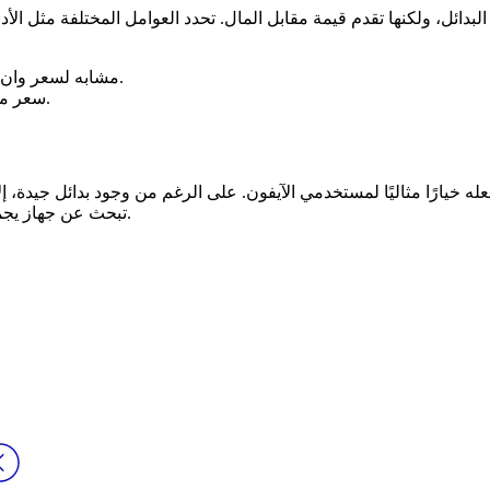
جهاز سامسونج Galaxy S21: مشابه لسعر وان اكس بت ولكن مع ميزات مختلفة.
جهاز Xiaomi Mi 11: سعر منخفض مع تقنية متقدمة ولكن بأداء أضعف.
ه خيارًا مثاليًا لمستخدمي الآيفون. على الرغم من وجود بدائل جيدة، إل
تبحث عن جهاز يجمع بين الأداء العالي والجودة، فإن وان اكس بت هو الخيار المناسب لك.