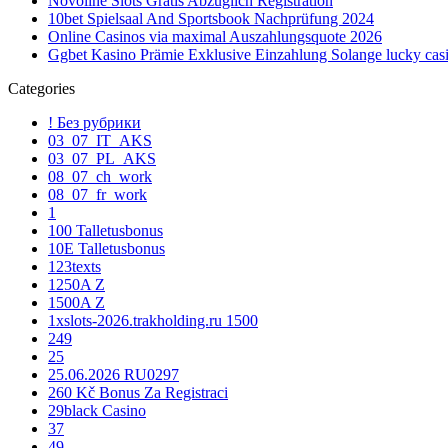
Novoline Slots Gratis Abzüglich Registration
10bet Spielsaal And Sportsbook Nachprüfung 2024
Online Casinos via maximal Auszahlungsquote 2026
Ggbet Kasino Prämie Exklusive Einzahlung Solange lucky casi
Categories
! Без рубрики
03_07_IT_AKS
03_07_PL_AKS
08_07_ch_work
08_07_fr_work
1
100 Talletusbonus
10E Talletusbonus
123texts
1250A Z
1500A Z
1xslots-2026.trakholding.ru 1500
249
25
25.06.2026 RU0297
260 Kč Bonus Za Registraci
29black Casino
37
49