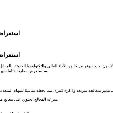
استعراض 
استعراض 
ون، حيث يوفر مزيجًا من الأداء العالي والتكنولوجيا الحديثة. بالمقابل
سنستعرض مقارنة شاملة بين وان اكس بت والبدائل المتاحة، لنساعدك في اتخاذ القرار الأفضل لك.
سرعة المعالج: يحتوي على معالج متطور قادر على التعامل مع العديد من التطبيقات في وقت واحد.