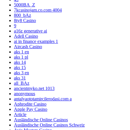
5000BA_Z
7kcasinojam.co.com 4004
800_bAz
8ty8 Casino
9
a16z generative ai
Adell Casino
ai in finance examples 1
Aircash Casino
aks 1 en
aks 1 pl
aks 14
aks 15
aks 3 en
aks 31
all_BAz
ancientmyko.net 1013
anonymous
antalyaototamircilerodasi.com a
Aphrodite Casino
Apple Pay Casino
Article
Ausländische Online Casinos
Ausländische Online Casinos Schweiz