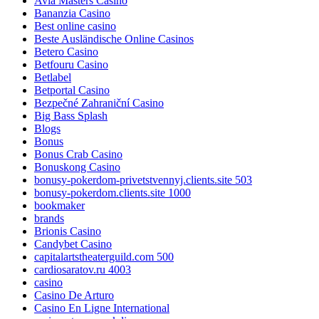
Avia Masters Casino
Bananzia Casino
Best online casino
Beste Ausländische Online Casinos
Betero Casino
Betfouru Casino
Betlabel
Betportal Casino
Bezpečné Zahraniční Casino
Big Bass Splash
Blogs
Bonus
Bonus Crab Casino
Bonuskong Casino
bonusy-pokerdom-privetstvennyj.clients.site 503
bonusy-pokerdom.clients.site 1000
bookmaker
brands
Brionis Casino
Candybet Casino
capitalartstheaterguild.com 500
cardiosaratov.ru 4003
casino
Casino De Arturo
Casino En Ligne International