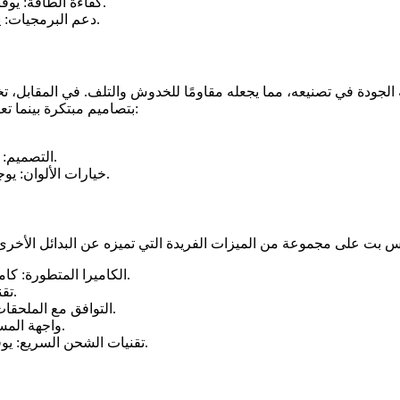
كفاءة الطاقة: يوفر طاقة جيدة ويعمل لفترات طويلة دون الحاجة للشحن المتكرر.
دعم البرمجيات: يتم تحديثه بانتظام، مما يضمن تشغيل التطبيقات الأحدث بكفاءة.
الجودة في تصنيعه، مما يجعله مقاومًا للخدوش والتلف. في المقابل، ت
بتصاميم مبتكرة بينما تعاني أخرى من ضعف الجودة. إليك مقارنة سريعة بين التصميم والجودة:
التصميم: وان اكس بت يوفر مظهر عصري بينما بعض البدائل تبدو تقليدية.
خيارات الألوان: يوجد لدى وان اكس بت خيارات ألوان متنوعة تناسب جميع الأذواق.
الكاميرا المتطورة: كاميرا بدقة عالية مما يتيح تصوير صور ومقاطع فيديو عالية الجودة.
تقنية التعرف على الوجه: توفر أمانًا إضافيًا وسهولة في فتح القفل.
التوافق مع الملحقات: يعمل بشكل سلس مع مجموعة متنوعة من الملحقات التقنية.
واجهة المستخدم: واجهة مستخدم سلسة وسهلة الاستخدام مقارنة بالبدائل.
تقنيات الشحن السريع: يوفر شحنًا سريعًا يساعد على توفير الوقت أثناء الاستخدام اليومي.