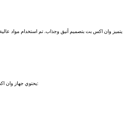
يتميز وان اكس بت بتصميم أنيق وجذاب. تم استخدام مواد عالية 
يحتوي جهاز وان اكس بت على مجموعة من الميزات الفريدة التي تميزه عن البدائل الأخرى، مما يجعله خيارًا مثاليًا للعديد من المستخدمين. من بين هذه الميزات: