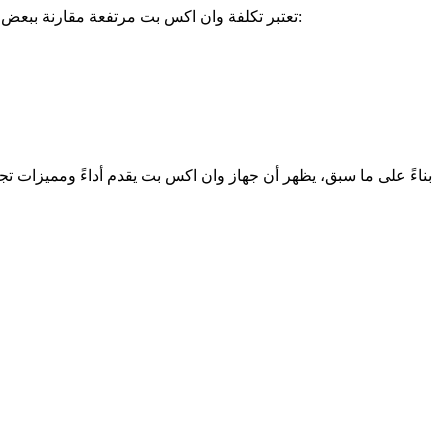
تعتبر تكلفة وان اكس بت مرتفعة مقارنة ببعض البدائل، ولكنها تقدم قيمة مقابل المال. تحدد العوامل المختلفة مثل الأداء، الميزات، والجودة السعر النهائي. إليك مقارنة لتكاليف بعض البدائل:
بناءً على ما سبق، يظهر أن جهاز وان اكس بت يقدم أداءً ومميزات تجعل