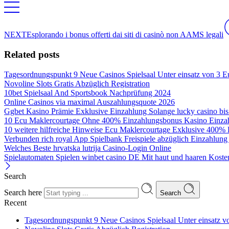
NEXT
Esplorando i bonus offerti dai siti di casinò non AAMS legali
Related posts
Tagesordnungspunkt 9 Neue Casinos Spielsaal Unter einsatz von 3 
Novoline Slots Gratis Abzüglich Registration
10bet Spielsaal And Sportsbook Nachprüfung 2024
Online Casinos via maximal Auszahlungsquote 2026
Ggbet Kasino Prämie Exklusive Einzahlung Solange lucky casino bis
10 Ecu Maklercourtage Ohne 400% Einzahlungsbonus Kasino Einzah
10 weitere hilfreiche Hinweise Ecu Maklercourtage Exklusive 400% 
Verbunden rich royal App Spielbank Freispiele abzüglich Einzahlung j
Welches Beste hrvatska lutrija Casino-Login Online
Spielautomaten Spielen winbet casino DE Mit haut und haaren Koste
Search
Search here
Search
Recent
Tagesordnungspunkt 9 Neue Casinos Spielsaal Unter einsatz 